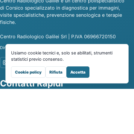
Centro Radiologico Galilei è un centro polispecialistico
di Corsico specializzato in diagnostica per immagini,
visite specialistiche, prevenzione senologica e terapie
fisiche.
Centro Radiologico Galilei Srl | P.IVA 06966720150
Dir. Sanitario - Dott.ssa Caterina Peroni
Usiamo cookie tecnici e, solo se abilitati, strumenti
statistici previo consenso.
Cookie policy
Rifiuta
Accetta
Contatti Rapidi
Centro Radiologico Galilei
Via Galilei 41, 20094, Corsico, MI
Lun-Ven 08:00-18:00 / Sab 09:00-12:30
+39 024471 524