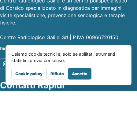
Centro Radiologico Galilei è un centro polispecialistico
di Corsico specializzato in diagnostica per immagini,
visite specialistiche, prevenzione senologica e terapie
fisiche.
Centro Radiologico Galilei Srl | P.IVA 06966720150
Dir. Sanitario - Dott.ssa Caterina Peroni
Usiamo cookie tecnici e, solo se abilitati, strumenti
statistici previo consenso.
Cookie policy
Rifiuta
Accetta
Contatti Rapidi
Centro Radiologico Galilei
Via Galilei 41, 20094, Corsico, MI
Lun-Ven 08:00-18:00 / Sab 09:00-12:30
+39 024471 524