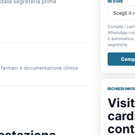
dalla segreteria prima
REGIME
Compila i cam
WhatsApp con 
è automatica:
segreteria.
Compi
i farmaci e documentazione clinica
RICHIEDI INF
Visi
card
cont