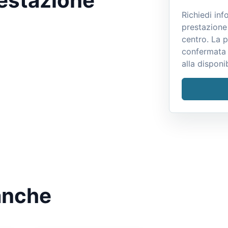
restazione
Richiedi inf
prestazione 
centro. La 
confermata 
alla disponib
anche