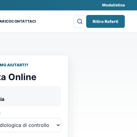
Modulistica
Ritiro Referti
CARICO
CONTATTACI
MO AIUTARTI?
a Online
ia
E