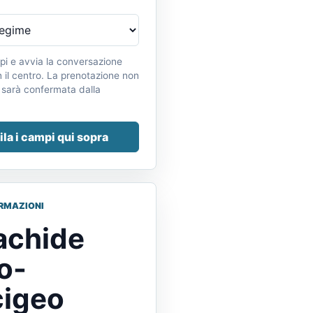
pi e avvia la conversazione
il centro. La prenotazione non
 sarà confermata dalla
la i campi qui sopra
ORMAZIONI
achide
o-
cigeo