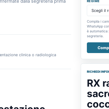
nfermate dalla segreteria prima
REGIME
Compila i cam
WhatsApp con 
è automatica:
segreteria.
Compi
entazione clinica o radiologica
RICHIEDI INF
RX r
sacr
coc