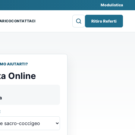
Modulistica
Ritiro Referti
CARICO
CONTATTACI
MO AIUTARTI?
a Online
a
E